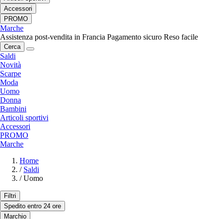
Accessori
PROMO
Marche
Assistenza post-vendita in Francia
Pagamento sicuro
Reso facile
Cerca
Saldi
Novità
Scarpe
Moda
Uomo
Donna
Bambini
Articoli sportivi
Accessori
PROMO
Marche
Home
/
Saldi
/
Uomo
Filtri
Spedito entro 24 ore
Marchio