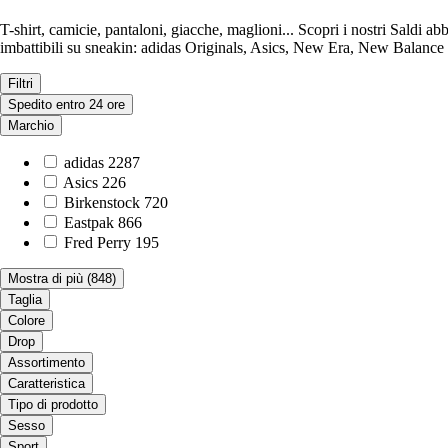
T-shirt, camicie, pantaloni, giacche, maglioni... Scopri i nostri Saldi 
imbattibili su sneakin: adidas Originals, Asics, New Era, New Balance
Filtri
Spedito entro 24 ore
Marchio
adidas
2287
Asics
226
Birkenstock
720
Eastpak
866
Fred Perry
195
Mostra di più
(848)
Taglia
Colore
Drop
Assortimento
Caratteristica
Tipo di prodotto
Sesso
Sport