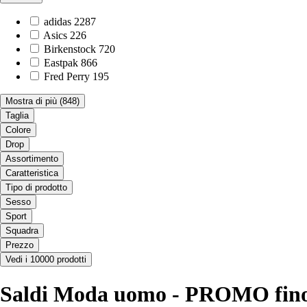
adidas
2287
Asics
226
Birkenstock
720
Eastpak
866
Fred Perry
195
Mostra di più
(848)
Taglia
Colore
Drop
Assortimento
Caratteristica
Tipo di prodotto
Sesso
Sport
Squadra
Prezzo
Vedi i 10000 prodotti
Saldi Moda uomo - PROMO fino 