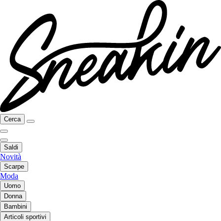
Cerca
Saldi
Novità
Scarpe
Moda
Uomo
Donna
Bambini
Articoli sportivi