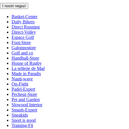
I nostri negozi
Basket-Center
Daily Bikers
Direct Running
Direct-Volley
Espace Golf
Foot-Store
Galoppostore
Golf and co
Handball-Store
House of Rugby
La sellerie de Maé
Made in Paradis
Nauti-wave
On-Fight
Padel-Expert
Pecheur-Store
Pet and Garden
Slowood Interior
Smash-Expert
Sneakids
Sport is good
Training-Fit