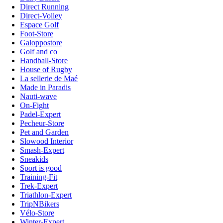
Direct Running
Direct-Volley
Espace Golf
Foot-Store
Galoppostore
Golf and co
Handball-Store
House of Rugby
La sellerie de Maé
Made in Paradis
Nauti-wave
On-Fight
Padel-Expert
Pecheur-Store
Pet and Garden
Slowood Interior
Smash-Expert
Sneakids
Sport is good
Training-Fit
Trek-Expert
Triathlon-Expert
TripNBikers
Vélo-Store
Winter-Expert