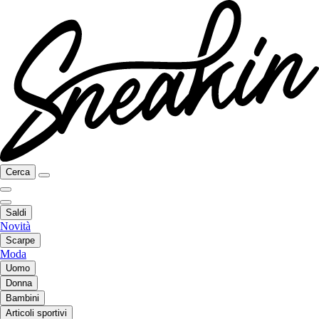
Cerca
Saldi
Novità
Scarpe
Moda
Uomo
Donna
Bambini
Articoli sportivi