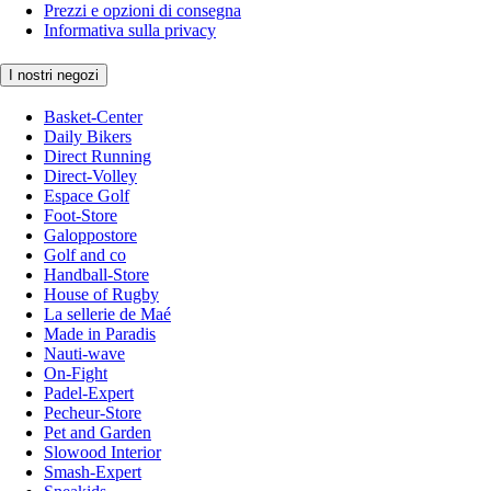
Prezzi e opzioni di consegna
Informativa sulla privacy
I nostri negozi
Basket-Center
Daily Bikers
Direct Running
Direct-Volley
Espace Golf
Foot-Store
Galoppostore
Golf and co
Handball-Store
House of Rugby
La sellerie de Maé
Made in Paradis
Nauti-wave
On-Fight
Padel-Expert
Pecheur-Store
Pet and Garden
Slowood Interior
Smash-Expert