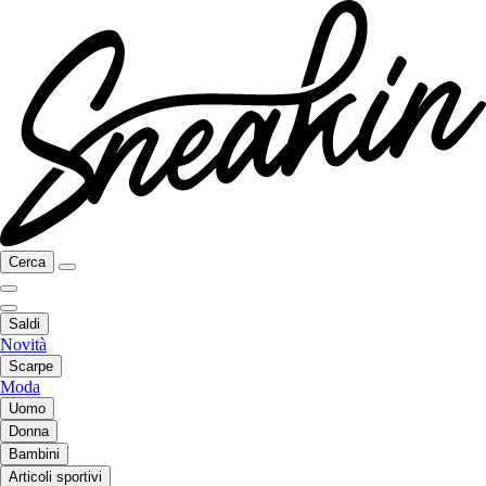
Cerca
Saldi
Novità
Scarpe
Moda
Uomo
Donna
Bambini
Articoli sportivi