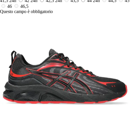
41,5
24h
42
24h
42,5
24h
43,5
44
24h
44,5
45
46
46,5
Questo campo è obbligatorio