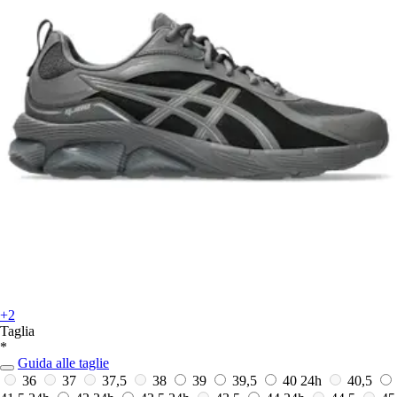
+2
Taglia
*
Guida alle taglie
36
37
37,5
38
39
39,5
40
24h
40,5