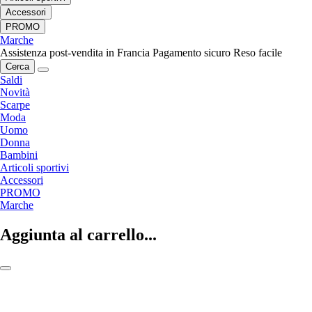
Accessori
PROMO
Marche
Assistenza post-vendita in Francia
Pagamento sicuro
Reso facile
Cerca
Saldi
Novità
Scarpe
Moda
Uomo
Donna
Bambini
Articoli sportivi
Accessori
PROMO
Marche
Aggiunta al carrello...