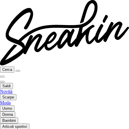
Cerca
Saldi
Novità
Scarpe
Moda
Uomo
Donna
Bambini
Articoli sportivi