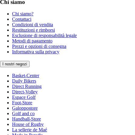
Chi siamo
Chi siamo?
Contattaci
Condizioni di vendita
Restituzioni e rimborsi
Esclusione di responsabilità legale
Metodi di pagamento
Prezzi e opzioni di consegna
Informativa sulla privacy
I nostri negozi
Basket-Center
Daily Bikers
Direct Running
Direct-Volley
Espace Golf
Foot-Store
Galoppostore
Golf and co
Handball-Store
House of Rugby
La sellerie de Maé