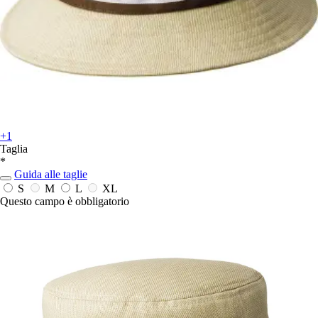
+1
Taglia
*
Guida alle taglie
S
M
L
XL
Questo campo è obbligatorio