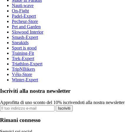
Made in Paradis
Nauti-wave
On-Fight
Padel-Expert
Pecheur-Store
Pet and Garden
Slowood Interior
Smash-Expert
Sneakids
Sport is good
Training-Fit
Trek-Expert
Triathlon-Expert
TripNBikers
Vélo-Store
Winter-Expert
Iscriviti alla nostra newsletter
Approfitta di uno sconto del 10% iscrivendoti alla nostra newsletter
Iscriviti
Rimani connesso
Seguici sui social