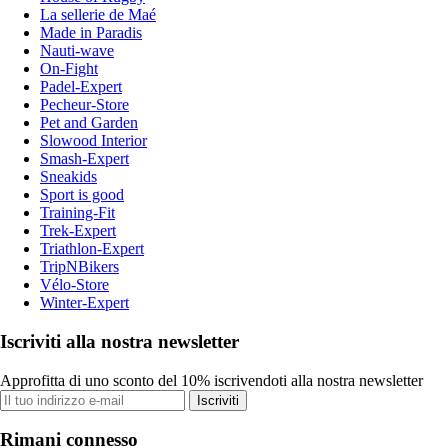
La sellerie de Maé
Made in Paradis
Nauti-wave
On-Fight
Padel-Expert
Pecheur-Store
Pet and Garden
Slowood Interior
Smash-Expert
Sneakids
Sport is good
Training-Fit
Trek-Expert
Triathlon-Expert
TripNBikers
Vélo-Store
Winter-Expert
Iscriviti alla nostra newsletter
Approfitta di uno sconto del 10% iscrivendoti alla nostra newsletter
Iscriviti
Rimani connesso