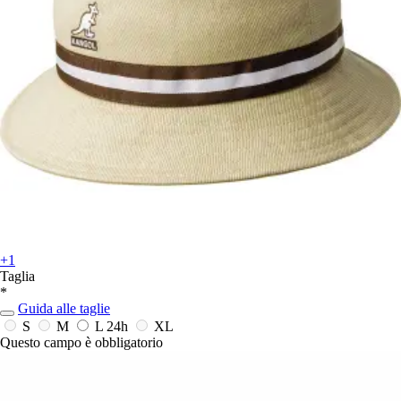
+1
Taglia
*
Guida alle taglie
S
M
L
24h
XL
Questo campo è obbligatorio