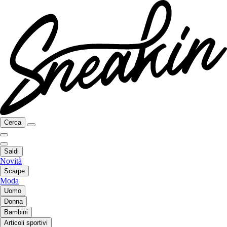
Cerca
Saldi
Novità
Scarpe
Moda
Uomo
Donna
Bambini
Articoli sportivi