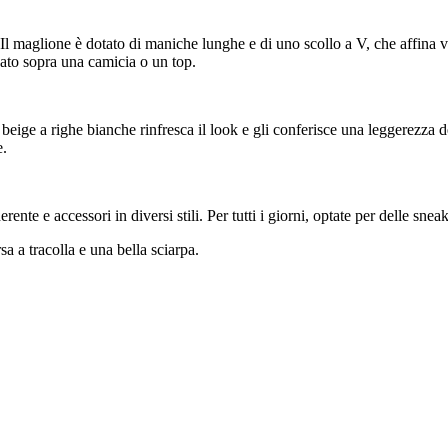
e. Il maglione è dotato di maniche lunghe e di uno scollo a V, che affina 
ssato sopra una camicia o un top.
 beige a righe bianche rinfresca il look e gli conferisce una leggerezza d
e.
nte e accessori in diversi stili. Per tutti i giorni, optate per delle snea
sa a tracolla e una bella sciarpa.