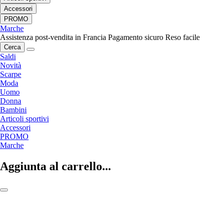
Accessori
PROMO
Marche
Assistenza post-vendita in Francia
Pagamento sicuro
Reso facile
Cerca
Saldi
Novità
Scarpe
Moda
Uomo
Donna
Bambini
Articoli sportivi
Accessori
PROMO
Marche
Aggiunta al carrello...