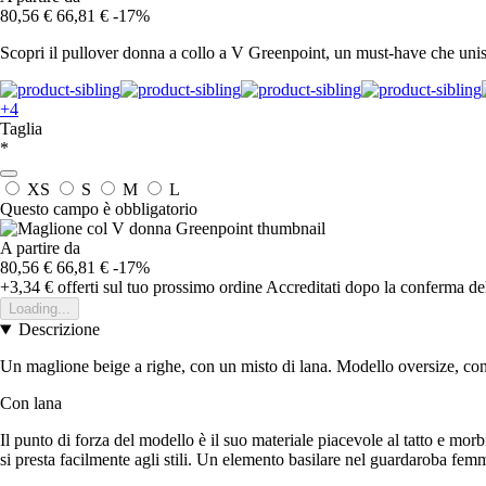
80,56 €
66,81 €
-17%
Scopri il pullover donna a collo a V Greenpoint, un must-have che unisce
+4
Taglia
*
XS
S
M
L
Questo campo è obbligatorio
A partire da
80,56 €
66,81 €
-17%
+3,34 €
offerti sul tuo prossimo ordine
Accreditati dopo la conferma de
Loading...
Descrizione
Un maglione beige a righe, con un misto di lana. Modello oversize, con 
Con lana
Il punto di forza del modello è il suo materiale piacevole al tatto e mor
si presta facilmente agli stili. Un elemento basilare nel guardaroba femmi