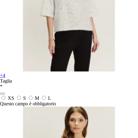
+4
Taglia
*
XS
S
M
L
Questo campo è obbligatorio