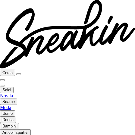
Cerca
Saldi
Novità
Scarpe
Moda
Uomo
Donna
Bambini
Articoli sportivi