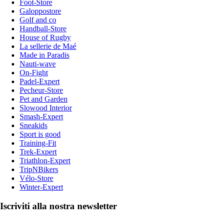
Foot-Store
Galoppostore
Golf and co
Handball-Store
House of Rugby
La sellerie de Maé
Made in Paradis
Nauti-wave
On-Fight
Padel-Expert
Pecheur-Store
Pet and Garden
Slowood Interior
Smash-Expert
Sneakids
Sport is good
Training-Fit
Trek-Expert
Triathlon-Expert
TripNBikers
Vélo-Store
Winter-Expert
Iscriviti alla nostra newsletter