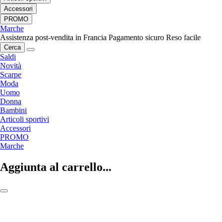
Accessori
PROMO
Marche
Assistenza post-vendita in Francia
Pagamento sicuro
Reso facile
Cerca
Saldi
Novità
Scarpe
Moda
Uomo
Donna
Bambini
Articoli sportivi
Accessori
PROMO
Marche
Aggiunta al carrello...