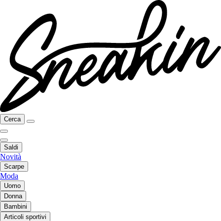
Cerca
Saldi
Novità
Scarpe
Moda
Uomo
Donna
Bambini
Articoli sportivi