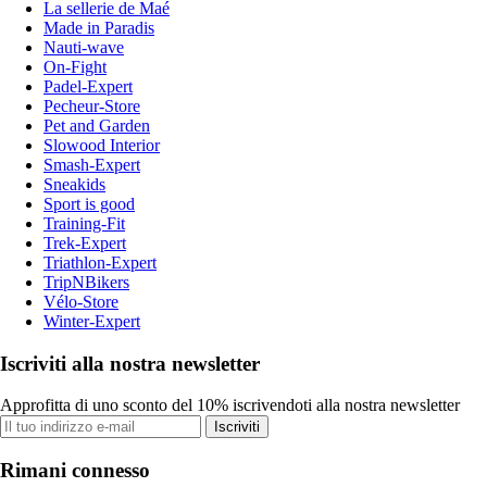
La sellerie de Maé
Made in Paradis
Nauti-wave
On-Fight
Padel-Expert
Pecheur-Store
Pet and Garden
Slowood Interior
Smash-Expert
Sneakids
Sport is good
Training-Fit
Trek-Expert
Triathlon-Expert
TripNBikers
Vélo-Store
Winter-Expert
Iscriviti alla nostra newsletter
Approfitta di uno sconto del 10% iscrivendoti alla nostra newsletter
Iscriviti
Rimani connesso