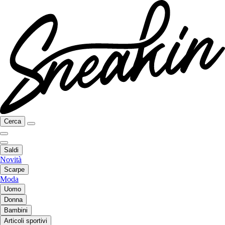
Cerca
Saldi
Novità
Scarpe
Moda
Uomo
Donna
Bambini
Articoli sportivi