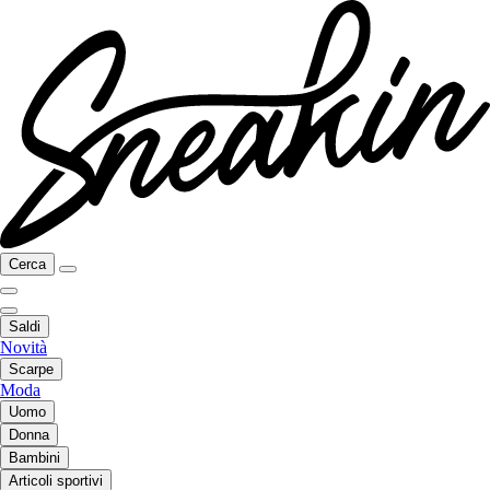
Cerca
Saldi
Novità
Scarpe
Moda
Uomo
Donna
Bambini
Articoli sportivi