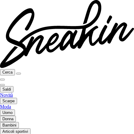
Cerca
Saldi
Novità
Scarpe
Moda
Uomo
Donna
Bambini
Articoli sportivi