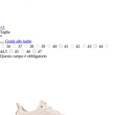
+3
Taglia
*
Guida alle taglie
36
37
38
39
40
41
42
43
44
44,5
45
46
47
Questo campo è obbligatorio