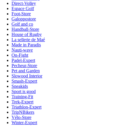
Direct-Volley
Espace Golf
Foot-Store
Galoppostore
Golf and co
Handball-Store
House of Rugby
La sellerie de Maé
Made in Paradis
Nauti-wave
On-Fight
Padel-Expert
Pecheur-Store
Pet and Garden
Slowood Interior
Smash-Expert
Sneakids
Sport is good
Training-Fit
Trek-Expert
Triathlon-Expert
TripNBikers
Vélo-Store
Winter-Expert