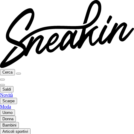
Cerca
Saldi
Novità
Scarpe
Moda
Uomo
Donna
Bambini
Articoli sportivi