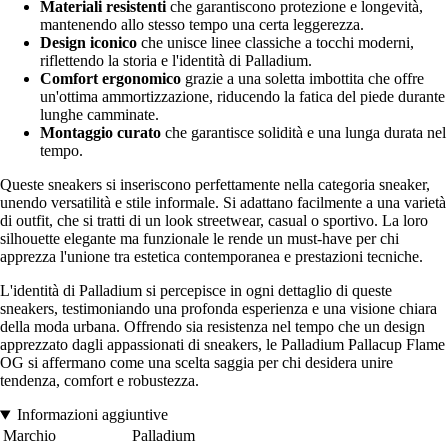
Materiali resistenti
che garantiscono protezione e longevità,
mantenendo allo stesso tempo una certa leggerezza.
Design iconico
che unisce linee classiche a tocchi moderni,
riflettendo la storia e l'identità di Palladium.
Comfort ergonomico
grazie a una soletta imbottita che offre
un'ottima ammortizzazione, riducendo la fatica del piede durante
lunghe camminate.
Montaggio curato
che garantisce solidità e una lunga durata nel
tempo.
Queste sneakers si inseriscono perfettamente nella categoria sneaker,
unendo versatilità e stile informale. Si adattano facilmente a una varietà
di outfit, che si tratti di un look streetwear, casual o sportivo. La loro
silhouette elegante ma funzionale le rende un must-have per chi
apprezza l'unione tra estetica contemporanea e prestazioni tecniche.
L'identità di Palladium si percepisce in ogni dettaglio di queste
sneakers, testimoniando una profonda esperienza e una visione chiara
della moda urbana. Offrendo sia resistenza nel tempo che un design
apprezzato dagli appassionati di sneakers, le Palladium Pallacup Flame
OG si affermano come una scelta saggia per chi desidera unire
tendenza, comfort e robustezza.
Informazioni aggiuntive
Marchio
Palladium