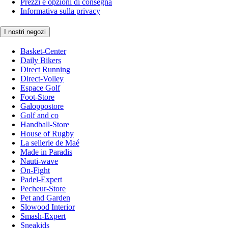
Prezzi e opzioni di consegna
Informativa sulla privacy
I nostri negozi
Basket-Center
Daily Bikers
Direct Running
Direct-Volley
Espace Golf
Foot-Store
Galoppostore
Golf and co
Handball-Store
House of Rugby
La sellerie de Maé
Made in Paradis
Nauti-wave
On-Fight
Padel-Expert
Pecheur-Store
Pet and Garden
Slowood Interior
Smash-Expert
Sneakids