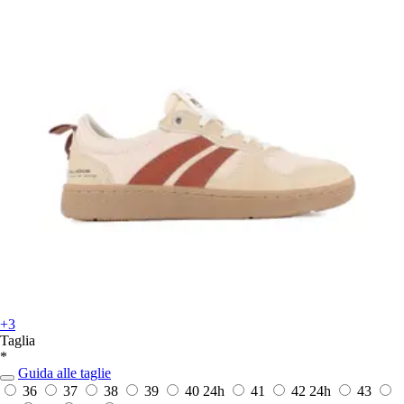
+3
Taglia
*
Guida alle taglie
36
37
38
39
40
24h
41
42
24h
43