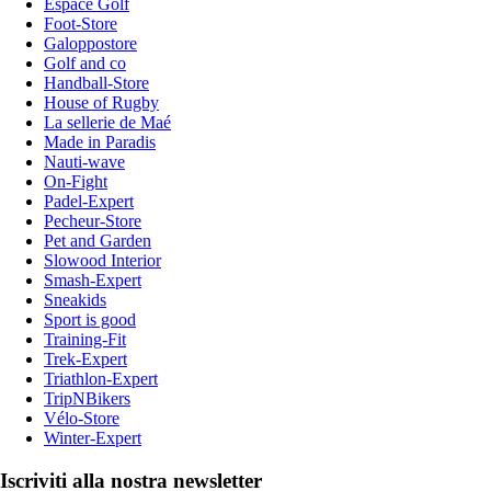
Espace Golf
Foot-Store
Galoppostore
Golf and co
Handball-Store
House of Rugby
La sellerie de Maé
Made in Paradis
Nauti-wave
On-Fight
Padel-Expert
Pecheur-Store
Pet and Garden
Slowood Interior
Smash-Expert
Sneakids
Sport is good
Training-Fit
Trek-Expert
Triathlon-Expert
TripNBikers
Vélo-Store
Winter-Expert
Iscriviti alla nostra newsletter