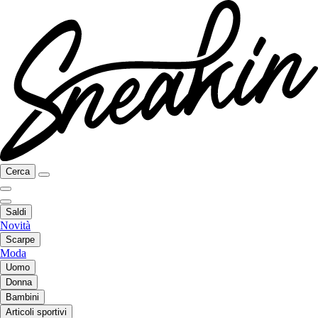
Cerca
Saldi
Novità
Scarpe
Moda
Uomo
Donna
Bambini
Articoli sportivi