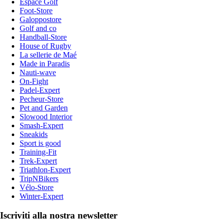
Espace Golf
Foot-Store
Galoppostore
Golf and co
Handball-Store
House of Rugby
La sellerie de Maé
Made in Paradis
Nauti-wave
On-Fight
Padel-Expert
Pecheur-Store
Pet and Garden
Slowood Interior
Smash-Expert
Sneakids
Sport is good
Training-Fit
Trek-Expert
Triathlon-Expert
TripNBikers
Vélo-Store
Winter-Expert
Iscriviti alla nostra newsletter