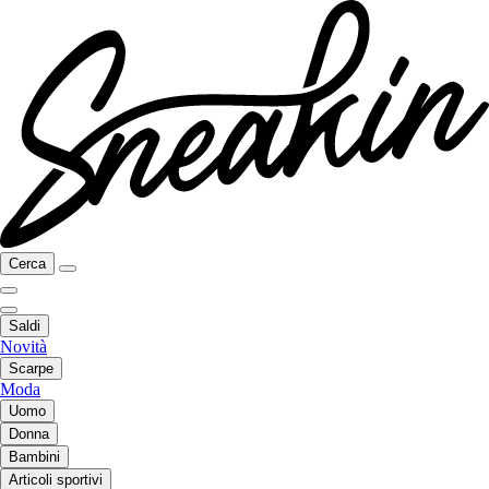
Cerca
Saldi
Novità
Scarpe
Moda
Uomo
Donna
Bambini
Articoli sportivi