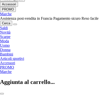
Accessori
PROMO
Marche
Assistenza post-vendita in Francia
Pagamento sicuro
Reso facile
Cerca
Saldi
Novità
Scarpe
Moda
Uomo
Donna
Bambini
Articoli sportivi
Accessori
PROMO
Marche
Aggiunta al carrello...