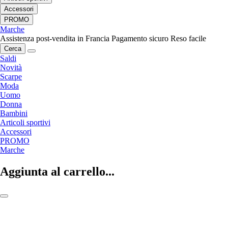
Accessori
PROMO
Marche
Assistenza post-vendita in Francia
Pagamento sicuro
Reso facile
Cerca
Saldi
Novità
Scarpe
Moda
Uomo
Donna
Bambini
Articoli sportivi
Accessori
PROMO
Marche
Aggiunta al carrello...