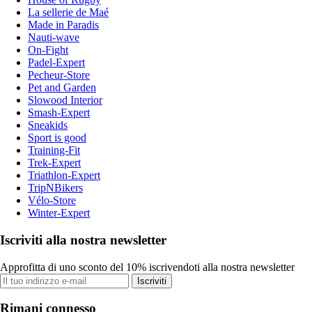
La sellerie de Maé
Made in Paradis
Nauti-wave
On-Fight
Padel-Expert
Pecheur-Store
Pet and Garden
Slowood Interior
Smash-Expert
Sneakids
Sport is good
Training-Fit
Trek-Expert
Triathlon-Expert
TripNBikers
Vélo-Store
Winter-Expert
Iscriviti alla nostra newsletter
Approfitta di uno sconto del 10% iscrivendoti alla nostra newsletter
Iscriviti
Rimani connesso