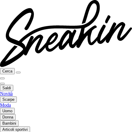
Cerca
Saldi
Novità
Scarpe
Moda
Uomo
Donna
Bambini
Articoli sportivi