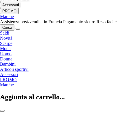
Accessori
PROMO
Marche
Assistenza post-vendita in Francia
Pagamento sicuro
Reso facile
Cerca
Saldi
Novità
Scarpe
Moda
Uomo
Donna
Bambini
Articoli sportivi
Accessori
PROMO
Marche
Aggiunta al carrello...