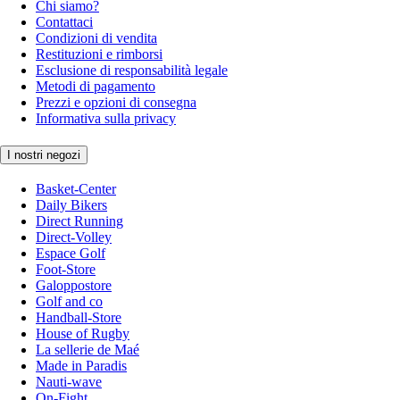
Chi siamo?
Contattaci
Condizioni di vendita
Restituzioni e rimborsi
Esclusione di responsabilità legale
Metodi di pagamento
Prezzi e opzioni di consegna
Informativa sulla privacy
I nostri negozi
Basket-Center
Daily Bikers
Direct Running
Direct-Volley
Espace Golf
Foot-Store
Galoppostore
Golf and co
Handball-Store
House of Rugby
La sellerie de Maé
Made in Paradis
Nauti-wave
On-Fight