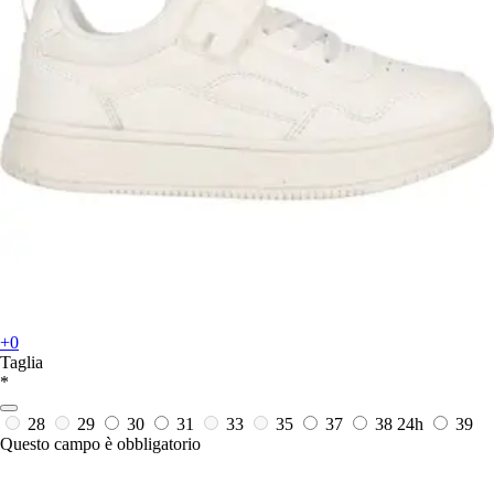
+0
Taglia
*
28
29
30
31
33
35
37
38
24h
39
Questo campo è obbligatorio