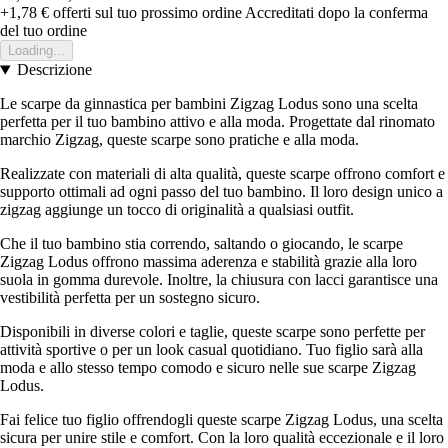
+1,78 €
offerti sul tuo prossimo ordine
Accreditati dopo la conferma
del tuo ordine
Loading...
Descrizione
Le scarpe da ginnastica per bambini Zigzag Lodus sono una scelta
perfetta per il tuo bambino attivo e alla moda. Progettate dal rinomato
marchio Zigzag, queste scarpe sono pratiche e alla moda.
Realizzate con materiali di alta qualità, queste scarpe offrono comfort e
supporto ottimali ad ogni passo del tuo bambino. Il loro design unico a
zigzag aggiunge un tocco di originalità a qualsiasi outfit.
Che il tuo bambino stia correndo, saltando o giocando, le scarpe
Zigzag Lodus offrono massima aderenza e stabilità grazie alla loro
suola in gomma durevole. Inoltre, la chiusura con lacci garantisce una
vestibilità perfetta per un sostegno sicuro.
Disponibili in diverse colori e taglie, queste scarpe sono perfette per
attività sportive o per un look casual quotidiano. Tuo figlio sarà alla
moda e allo stesso tempo comodo e sicuro nelle sue scarpe Zigzag
Lodus.
Fai felice tuo figlio offrendogli queste scarpe Zigzag Lodus, una scelta
sicura per unire stile e comfort. Con la loro qualità eccezionale e il loro