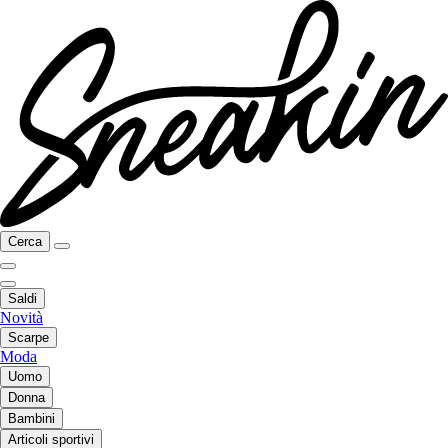
Cerca
Saldi
Novità
Scarpe
Moda
Uomo
Donna
Bambini
Articoli sportivi