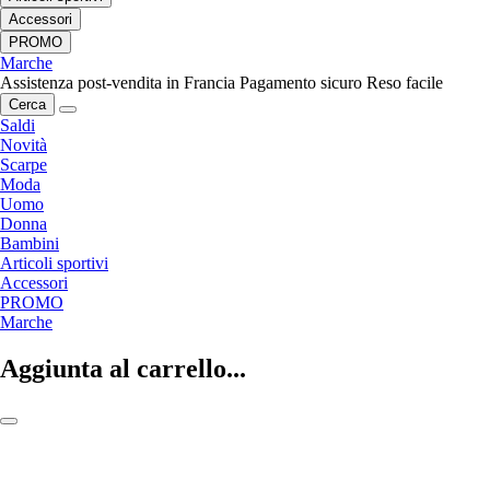
Accessori
PROMO
Marche
Assistenza post-vendita in Francia
Pagamento sicuro
Reso facile
Cerca
Saldi
Novità
Scarpe
Moda
Uomo
Donna
Bambini
Articoli sportivi
Accessori
PROMO
Marche
Aggiunta al carrello...