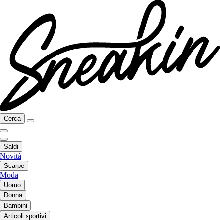
Cerca
Saldi
Novità
Scarpe
Moda
Uomo
Donna
Bambini
Articoli sportivi