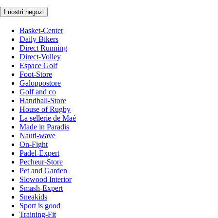
I nostri negozi
Basket-Center
Daily Bikers
Direct Running
Direct-Volley
Espace Golf
Foot-Store
Galoppostore
Golf and co
Handball-Store
House of Rugby
La sellerie de Maé
Made in Paradis
Nauti-wave
On-Fight
Padel-Expert
Pecheur-Store
Pet and Garden
Slowood Interior
Smash-Expert
Sneakids
Sport is good
Training-Fit