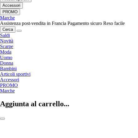
Accessori
PROMO
Marche
Assistenza post-vendita in Francia
Pagamento sicuro
Reso facile
Cerca
Saldi
Novità
Scarpe
Moda
Uomo
Donna
Bambini
Articoli sportivi
Accessori
PROMO
Marche
Aggiunta al carrello...