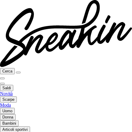
Cerca
Saldi
Novità
Scarpe
Moda
Uomo
Donna
Bambini
Articoli sportivi