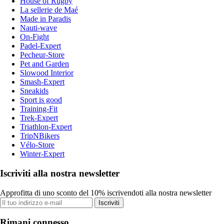
House of Rugby
La sellerie de Maé
Made in Paradis
Nauti-wave
On-Fight
Padel-Expert
Pecheur-Store
Pet and Garden
Slowood Interior
Smash-Expert
Sneakids
Sport is good
Training-Fit
Trek-Expert
Triathlon-Expert
TripNBikers
Vélo-Store
Winter-Expert
Iscriviti alla nostra newsletter
Approfitta di uno sconto del 10% iscrivendoti alla nostra newsletter
Iscriviti
Rimani connesso