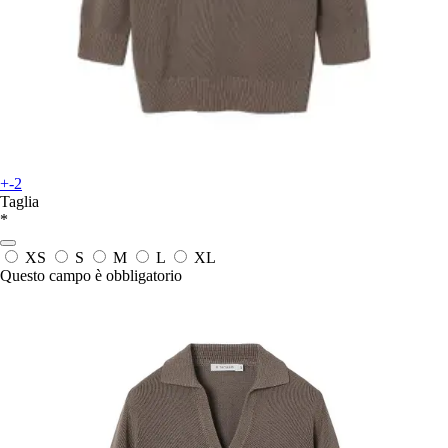
+-2
Taglia
*
XS
S
M
L
XL
Questo campo è obbligatorio