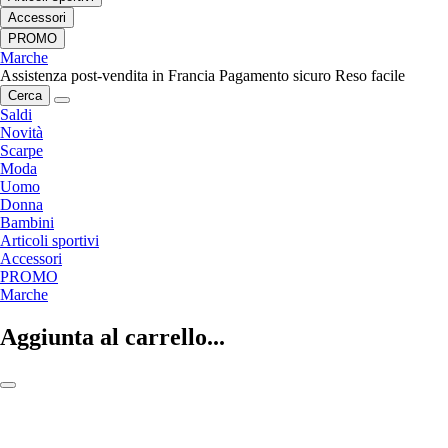
Accessori
PROMO
Marche
Assistenza post-vendita in Francia
Pagamento sicuro
Reso facile
Cerca
Saldi
Novità
Scarpe
Moda
Uomo
Donna
Bambini
Articoli sportivi
Accessori
PROMO
Marche
Aggiunta al carrello...