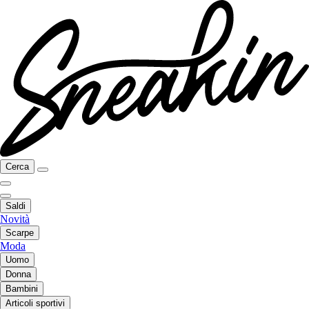
Cerca
Saldi
Novità
Scarpe
Moda
Uomo
Donna
Bambini
Articoli sportivi