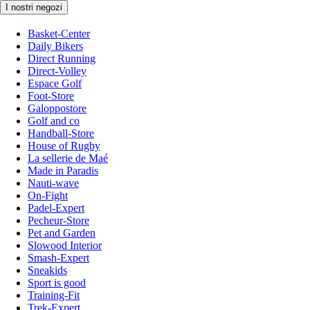
I nostri negozi
Basket-Center
Daily Bikers
Direct Running
Direct-Volley
Espace Golf
Foot-Store
Galoppostore
Golf and co
Handball-Store
House of Rugby
La sellerie de Maé
Made in Paradis
Nauti-wave
On-Fight
Padel-Expert
Pecheur-Store
Pet and Garden
Slowood Interior
Smash-Expert
Sneakids
Sport is good
Training-Fit
Trek-Expert