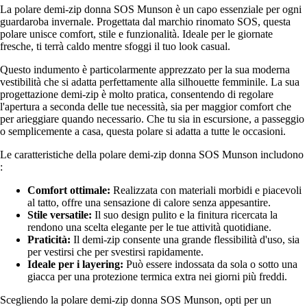
La polare demi-zip donna SOS Munson è un capo essenziale per ogni
guardaroba invernale. Progettata dal marchio rinomato SOS, questa
polare unisce comfort, stile e funzionalità. Ideale per le giornate
fresche, ti terrà caldo mentre sfoggi il tuo look casual.
Questo indumento è particolarmente apprezzato per la sua moderna
vestibilità che si adatta perfettamente alla silhouette femminile. La sua
progettazione demi-zip è molto pratica, consentendo di regolare
l'apertura a seconda delle tue necessità, sia per maggior comfort che
per arieggiare quando necessario. Che tu sia in escursione, a passeggio
o semplicemente a casa, questa polare si adatta a tutte le occasioni.
Le caratteristiche della polare demi-zip donna SOS Munson includono
:
Comfort ottimale:
Realizzata con materiali morbidi e piacevoli
al tatto, offre una sensazione di calore senza appesantire.
Stile versatile:
Il suo design pulito e la finitura ricercata la
rendono una scelta elegante per le tue attività quotidiane.
Praticità:
Il demi-zip consente una grande flessibilità d'uso, sia
per vestirsi che per svestirsi rapidamente.
Ideale per i layering:
Può essere indossata da sola o sotto una
giacca per una protezione termica extra nei giorni più freddi.
Scegliendo la polare demi-zip donna SOS Munson, opti per un