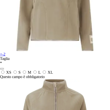
+-2
Taglia
*
XS
S
M
L
XL
Questo campo è obbligatorio