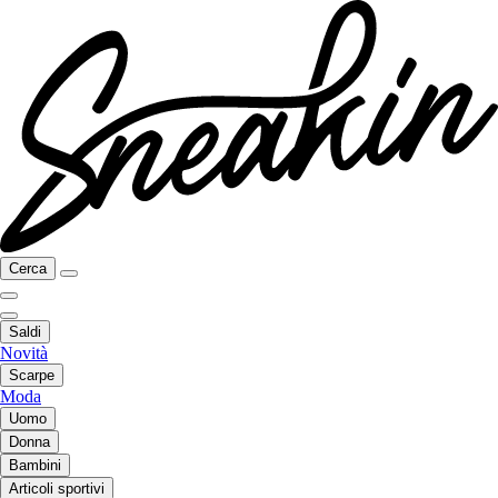
Cerca
Saldi
Novità
Scarpe
Moda
Uomo
Donna
Bambini
Articoli sportivi