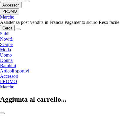
Accessori
PROMO
Marche
Assistenza post-vendita in Francia
Pagamento sicuro
Reso facile
Cerca
Saldi
Novità
Scarpe
Moda
Uomo
Donna
Bambini
Articoli sportivi
Accessori
PROMO
Marche
Aggiunta al carrello...