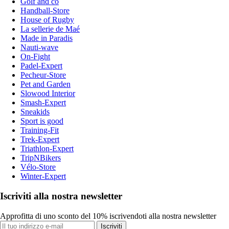
Golf and co
Handball-Store
House of Rugby
La sellerie de Maé
Made in Paradis
Nauti-wave
On-Fight
Padel-Expert
Pecheur-Store
Pet and Garden
Slowood Interior
Smash-Expert
Sneakids
Sport is good
Training-Fit
Trek-Expert
Triathlon-Expert
TripNBikers
Vélo-Store
Winter-Expert
Iscriviti alla nostra newsletter
Approfitta di uno sconto del 10% iscrivendoti alla nostra newsletter
Iscriviti