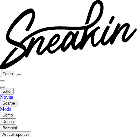
Cerca
Saldi
Novità
Scarpe
Moda
Uomo
Donna
Bambini
Articoli sportivi