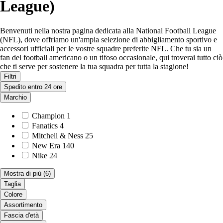
League)
Benvenuti nella nostra pagina dedicata alla National Football League
(NFL), dove offriamo un'ampia selezione di abbigliamento sportivo e
accessori ufficiali per le vostre squadre preferite NFL. Che tu sia un
fan del football americano o un tifoso occasionale, qui troverai tutto ciò
che ti serve per sostenere la tua squadra per tutta la stagione!
Filtri
Spedito entro 24 ore
Marchio
Champion
1
Fanatics
4
Mitchell & Ness
25
New Era
140
Nike
24
Mostra di più
(6)
Taglia
Colore
Assortimento
Fascia d'età