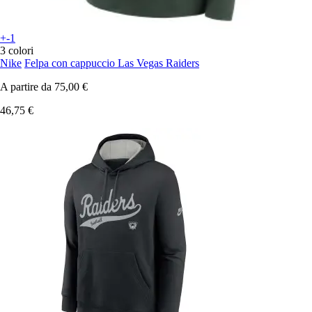
+-1
3 colori
Nike
Felpa con cappuccio Las Vegas Raiders
A partire da
75,00 €
46,75 €