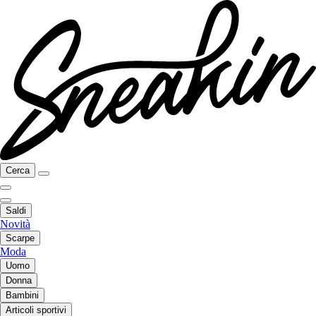
Cerca
Saldi
Novità
Scarpe
Moda
Uomo
Donna
Bambini
Articoli sportivi