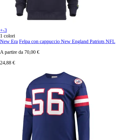
+-3
1 colori
New Era
Felpa con cappuccio New England Patriots NFL
A partire da
70,00 €
24,88 €