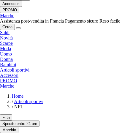
Accessori
PROMO
Marche
Assistenza post-vendita in Francia
Pagamento sicuro
Reso facile
Cerca
Saldi
Novità
Scarpe
Moda
Uomo
Donna
Bambini
Articoli sportivi
Accessori
PROMO
Marche
Home
/
Articoli sportivi
/
NFL
Filtri
Spedito entro 24 ore
Marchio