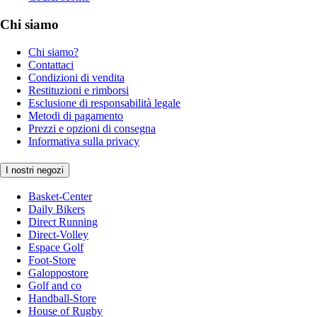
Chi siamo
Chi siamo?
Contattaci
Condizioni di vendita
Restituzioni e rimborsi
Esclusione di responsabilità legale
Metodi di pagamento
Prezzi e opzioni di consegna
Informativa sulla privacy
I nostri negozi
Basket-Center
Daily Bikers
Direct Running
Direct-Volley
Espace Golf
Foot-Store
Galoppostore
Golf and co
Handball-Store
House of Rugby