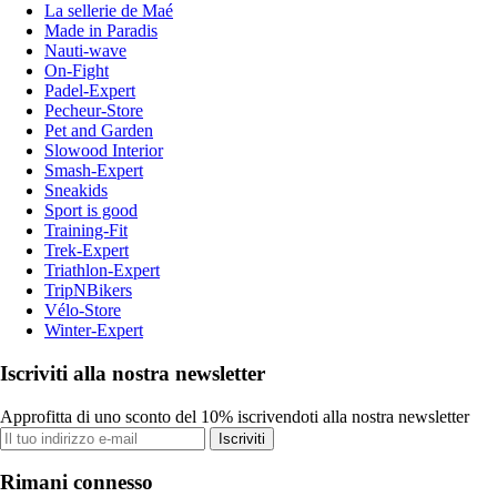
La sellerie de Maé
Made in Paradis
Nauti-wave
On-Fight
Padel-Expert
Pecheur-Store
Pet and Garden
Slowood Interior
Smash-Expert
Sneakids
Sport is good
Training-Fit
Trek-Expert
Triathlon-Expert
TripNBikers
Vélo-Store
Winter-Expert
Iscriviti alla nostra newsletter
Approfitta di uno sconto del 10% iscrivendoti alla nostra newsletter
Iscriviti
Rimani connesso