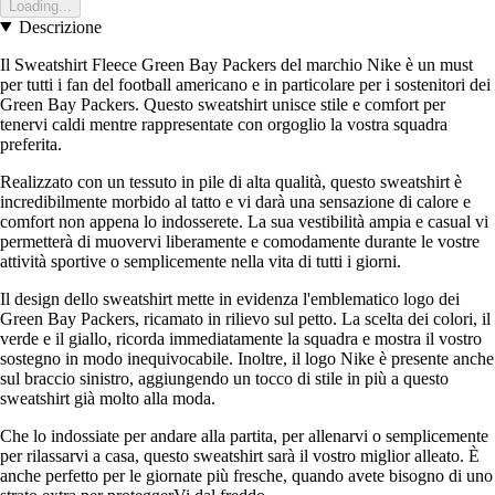
Loading...
Descrizione
Il Sweatshirt Fleece Green Bay Packers del marchio Nike è un must
per tutti i fan del football americano e in particolare per i sostenitori dei
Green Bay Packers. Questo sweatshirt unisce stile e comfort per
tenervi caldi mentre rappresentate con orgoglio la vostra squadra
preferita.
Realizzato con un tessuto in pile di alta qualità, questo sweatshirt è
incredibilmente morbido al tatto e vi darà una sensazione di calore e
comfort non appena lo indosserete. La sua vestibilità ampia e casual vi
permetterà di muovervi liberamente e comodamente durante le vostre
attività sportive o semplicemente nella vita di tutti i giorni.
Il design dello sweatshirt mette in evidenza l'emblematico logo dei
Green Bay Packers, ricamato in rilievo sul petto. La scelta dei colori, il
verde e il giallo, ricorda immediatamente la squadra e mostra il vostro
sostegno in modo inequivocabile. Inoltre, il logo Nike è presente anche
sul braccio sinistro, aggiungendo un tocco di stile in più a questo
sweatshirt già molto alla moda.
Che lo indossiate per andare alla partita, per allenarvi o semplicemente
per rilassarvi a casa, questo sweatshirt sarà il vostro miglior alleato. È
anche perfetto per le giornate più fresche, quando avete bisogno di uno