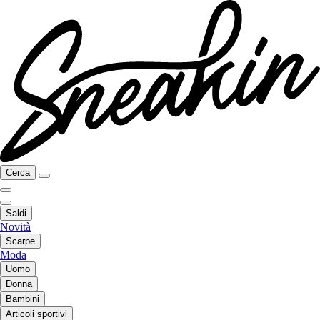
Cerca
Saldi
Novità
Scarpe
Moda
Uomo
Donna
Bambini
Articoli sportivi