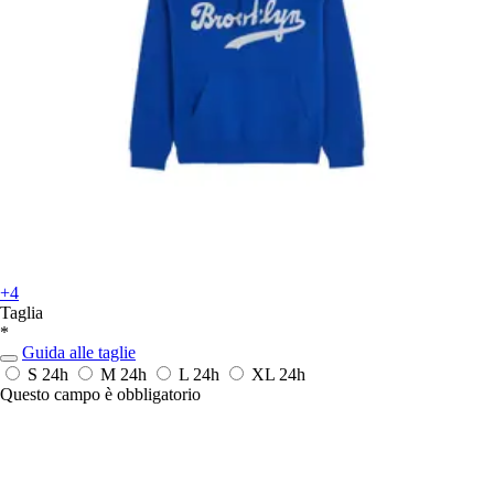
+4
Taglia
*
Guida alle taglie
S
24h
M
24h
L
24h
XL
24h
Questo campo è obbligatorio