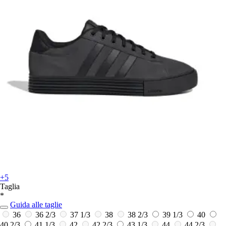
+5
Taglia
*
Guida alle taglie
36
36 2/3
37 1/3
38
38 2/3
39 1/3
40
40 2/3
41 1/3
42
42 2/3
43 1/3
44
44 2/3