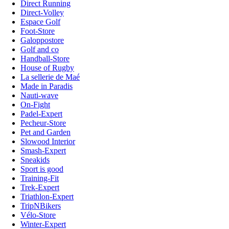
Direct Running
Direct-Volley
Espace Golf
Foot-Store
Galoppostore
Golf and co
Handball-Store
House of Rugby
La sellerie de Maé
Made in Paradis
Nauti-wave
On-Fight
Padel-Expert
Pecheur-Store
Pet and Garden
Slowood Interior
Smash-Expert
Sneakids
Sport is good
Training-Fit
Trek-Expert
Triathlon-Expert
TripNBikers
Vélo-Store
Winter-Expert