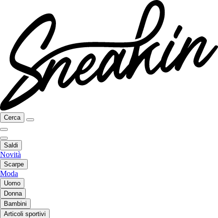
Cerca
Saldi
Novità
Scarpe
Moda
Uomo
Donna
Bambini
Articoli sportivi