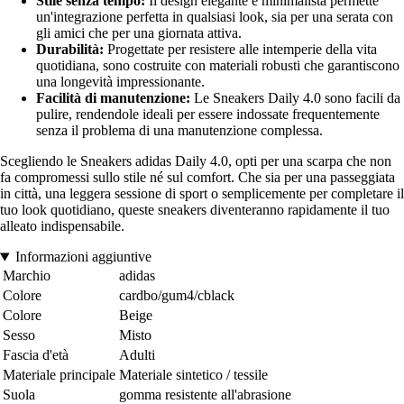
Stile senza tempo:
Il design elegante e minimalista permette
un'integrazione perfetta in qualsiasi look, sia per una serata con
gli amici che per una giornata attiva.
Durabilità:
Progettate per resistere alle intemperie della vita
quotidiana, sono costruite con materiali robusti che garantiscono
una longevità impressionante.
Facilità di manutenzione:
Le Sneakers Daily 4.0 sono facili da
pulire, rendendole ideali per essere indossate frequentemente
senza il problema di una manutenzione complessa.
Scegliendo le Sneakers adidas Daily 4.0, opti per una scarpa che non
fa compromessi sullo stile né sul comfort. Che sia per una passeggiata
in città, una leggera sessione di sport o semplicemente per completare il
tuo look quotidiano, queste sneakers diventeranno rapidamente il tuo
alleato indispensabile.
Informazioni aggiuntive
Marchio
adidas
Colore
cardbo/gum4/cblack
Colore
Beige
Sesso
Misto
Fascia d'età
Adulti
Materiale principale
Materiale sintetico / tessile
Suola
gomma resistente all'abrasione