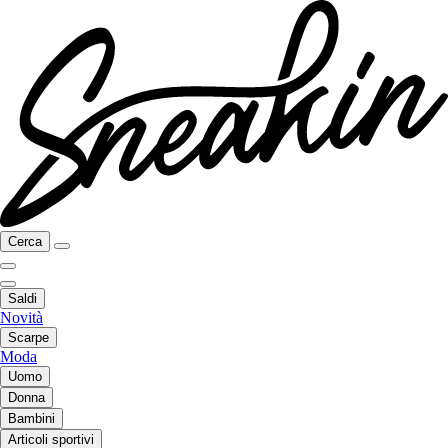
Cerca
Saldi
Novità
Scarpe
Moda
Uomo
Donna
Bambini
Articoli sportivi