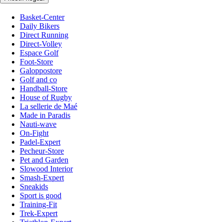
Basket-Center
Daily Bikers
Direct Running
Direct-Volley
Espace Golf
Foot-Store
Galoppostore
Golf and co
Handball-Store
House of Rugby
La sellerie de Maé
Made in Paradis
Nauti-wave
On-Fight
Padel-Expert
Pecheur-Store
Pet and Garden
Slowood Interior
Smash-Expert
Sneakids
Sport is good
Training-Fit
Trek-Expert