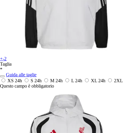
+-2
Taglia
*
Guida alle taglie
XS
24h
S
24h
M
24h
L
24h
XL
24h
2XL
Questo campo è obbligatorio