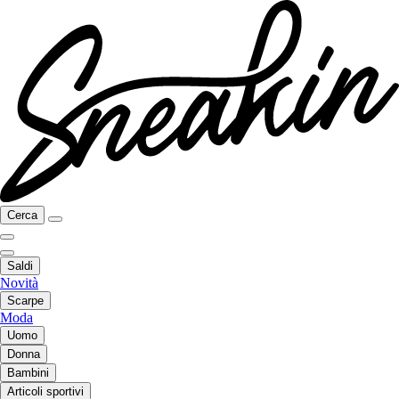
Cerca
Saldi
Novità
Scarpe
Moda
Uomo
Donna
Bambini
Articoli sportivi