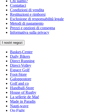
Chi siamo?
Contattaci
Condizioni di vendita
Restituzioni e rimborsi
Esclusione di responsabilità legale
Metodi di pagamento
Prezzi e opzioni di consegna
Informativa sulla privacy
I nostri negozi
Basket-Center
Daily Bikers
Direct Running
Direct-Volley
Espace Golf
Foot-Store
Galoppostore
Golf and co
Handball-Store
House of Rugby
La sellerie de Maé
Made in Paradis
Nauti-wave
On-Fight