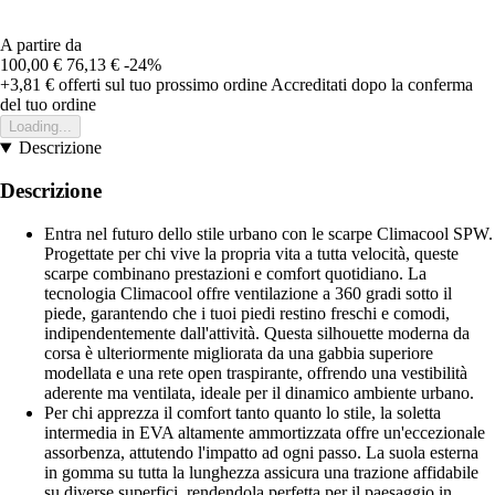
A partire da
100,00 €
76,13 €
-24%
+3,81 €
offerti sul tuo prossimo ordine
Accreditati dopo la conferma
del tuo ordine
Loading...
Descrizione
Descrizione
Entra nel futuro dello stile urbano con le scarpe Climacool SPW.
Progettate per chi vive la propria vita a tutta velocità, queste
scarpe combinano prestazioni e comfort quotidiano. La
tecnologia Climacool offre ventilazione a 360 gradi sotto il
piede, garantendo che i tuoi piedi restino freschi e comodi,
indipendentemente dall'attività. Questa silhouette moderna da
corsa è ulteriormente migliorata da una gabbia superiore
modellata e una rete open traspirante, offrendo una vestibilità
aderente ma ventilata, ideale per il dinamico ambiente urbano.
Per chi apprezza il comfort tanto quanto lo stile, la soletta
intermedia in EVA altamente ammortizzata offre un'eccezionale
assorbenza, attutendo l'impatto ad ogni passo. La suola esterna
in gomma su tutta la lunghezza assicura una trazione affidabile
su diverse superfici, rendendola perfetta per il paesaggio in