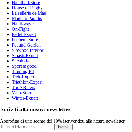
Handball-Store
House of Rugby
La sellerie de Maé
Made in Paradis
Nauti-wave
On-Fight
Padel-Expert
Pecheur-Store
Pet and Garden
Slowood Interior
Smash-Expert
Sneakids
Sport is good
Training-Fit
Trek-Expert
Triathlon-Expert
TripNBikers
Vélo-Store
Winter-Expert
Iscriviti alla nostra newsletter
Approfitta di uno sconto del 10% iscrivendoti alla nostra newsletter
Iscriviti