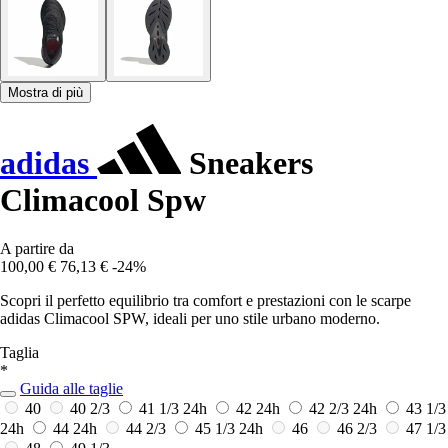
Mostra di più
adidas
Sneakers
Climacool Spw
A partire da
100,00 €
76,13 €
-24%
Scopri il perfetto equilibrio tra comfort e prestazioni con le scarpe
adidas Climacool SPW, ideali per uno stile urbano moderno.
Taglia
*
Guida alle taglie
40
40 2/3
41 1/3
24h
42
24h
42 2/3
24h
43 1/3
24h
44
24h
44 2/3
45 1/3
24h
46
46 2/3
47 1/3