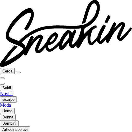
Cerca
Saldi
Novità
Scarpe
Moda
Uomo
Donna
Bambini
Articoli sportivi