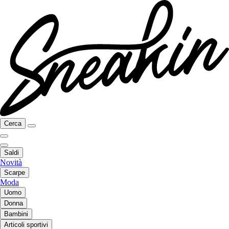
Cerca
Saldi
Novità
Scarpe
Moda
Uomo
Donna
Bambini
Articoli sportivi