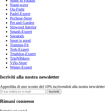
Made in Paradis
Nauti-wave
On-Fight
Padel-Expert
Pecheur-Store
Pet and Garden
Slowood Interior
Smash-Expert
Sneakids
Sport is good
Training-Fit
Trek-Expert
Triathlon-Expert
TripNBikers
Vélo-Store
Winter-Expert
Iscriviti alla nostra newsletter
Approfitta di uno sconto del 10% iscrivendoti alla nostra newsletter
Iscriviti
Rimani connesso
Seguici sui social