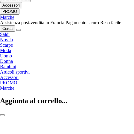
Accessori
PROMO
Marche
Assistenza post-vendita in Francia
Pagamento sicuro
Reso facile
Cerca
Saldi
Novità
Scarpe
Moda
Uomo
Donna
Bambini
Articoli sportivi
Accessori
PROMO
Marche
Aggiunta al carrello...