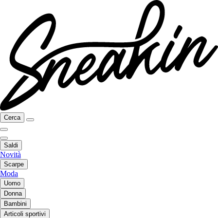
Cerca
Saldi
Novità
Scarpe
Moda
Uomo
Donna
Bambini
Articoli sportivi