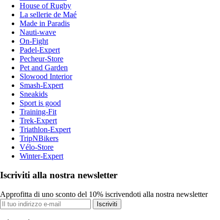
House of Rugby
La sellerie de Maé
Made in Paradis
Nauti-wave
On-Fight
Padel-Expert
Pecheur-Store
Pet and Garden
Slowood Interior
Smash-Expert
Sneakids
Sport is good
Training-Fit
Trek-Expert
Triathlon-Expert
TripNBikers
Vélo-Store
Winter-Expert
Iscriviti alla nostra newsletter
Approfitta di uno sconto del 10% iscrivendoti alla nostra newsletter
Iscriviti