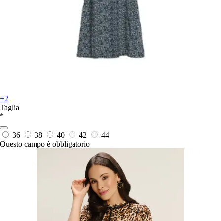
+2
Taglia
*
36
38
40
42
44
Questo campo è obbligatorio