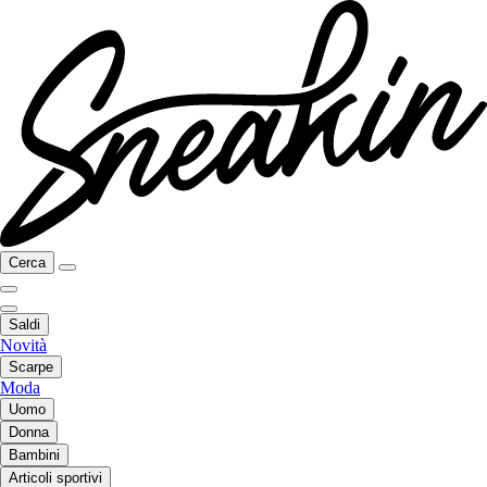
Cerca
Saldi
Novità
Scarpe
Moda
Uomo
Donna
Bambini
Articoli sportivi