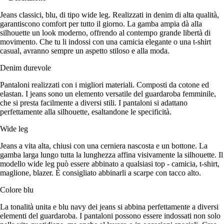
Jeans classici, blu, di tipo wide leg. Realizzati in denim di alta qualità,
garantiscono comfort per tutto il giorno. La gamba ampia dà alla
silhouette un look moderno, offrendo al contempo grande libertà di
movimento. Che tu li indossi con una camicia elegante o una t-shirt
casual, avranno sempre un aspetto stiloso e alla moda.
Denim durevole
Pantaloni realizzati con i migliori materiali. Composti da cotone ed
elastan. I jeans sono un elemento versatile del guardaroba femminile,
che si presta facilmente a diversi stili. I pantaloni si adattano
perfettamente alla silhouette, esaltandone le specificità.
Wide leg
Jeans a vita alta, chiusi con una cerniera nascosta e un bottone. La
gamba larga lungo tutta la lunghezza affina visivamente la silhouette. Il
modello wide leg può essere abbinato a qualsiasi top - camicia, t-shirt,
maglione, blazer. È consigliato abbinarli a scarpe con tacco alto.
Colore blu
La tonalità unita e blu navy dei jeans si abbina perfettamente a diversi
elementi del guardaroba. I pantaloni possono essere indossati non solo