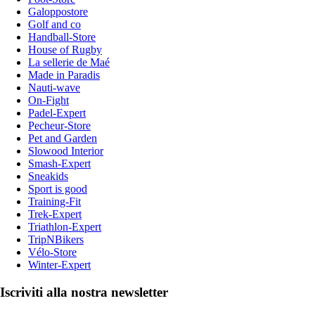
Galoppostore
Golf and co
Handball-Store
House of Rugby
La sellerie de Maé
Made in Paradis
Nauti-wave
On-Fight
Padel-Expert
Pecheur-Store
Pet and Garden
Slowood Interior
Smash-Expert
Sneakids
Sport is good
Training-Fit
Trek-Expert
Triathlon-Expert
TripNBikers
Vélo-Store
Winter-Expert
Iscriviti alla nostra newsletter