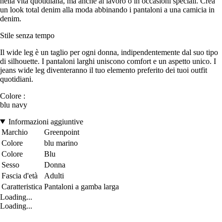
nella vita quotidiana, ma anche al lavoro o in occasioni speciali. Crea
un look total denim alla moda abbinando i pantaloni a una camicia in
denim.
Stile senza tempo
Il wide leg è un taglio per ogni donna, indipendentemente dal suo tipo
di silhouette. I pantaloni larghi uniscono comfort e un aspetto unico. I
jeans wide leg diventeranno il tuo elemento preferito dei tuoi outfit
quotidiani.
Colore :
blu navy
Informazioni aggiuntive
Marchio
Greenpoint
Colore
blu marino
Colore
Blu
Sesso
Donna
Fascia d'età
Adulti
Caratteristica
Pantaloni a gamba larga
Loading...
Loading...