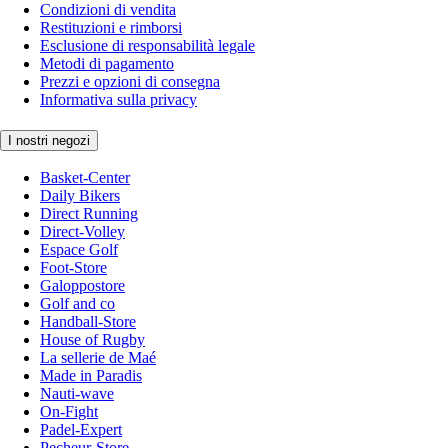
Condizioni di vendita
Restituzioni e rimborsi
Esclusione di responsabilità legale
Metodi di pagamento
Prezzi e opzioni di consegna
Informativa sulla privacy
I nostri negozi
Basket-Center
Daily Bikers
Direct Running
Direct-Volley
Espace Golf
Foot-Store
Galoppostore
Golf and co
Handball-Store
House of Rugby
La sellerie de Maé
Made in Paradis
Nauti-wave
On-Fight
Padel-Expert
Pecheur-Store