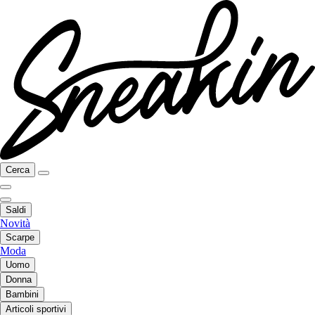
Cerca
Saldi
Novità
Scarpe
Moda
Uomo
Donna
Bambini
Articoli sportivi