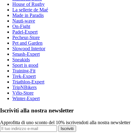
House of Rugby
La sellerie de Maé
Made in Paradis
Nauti-wave
On-Fight
Padel-Expert
Pecheur-Store
Pet and Garden
Slowood Interior
Smash-Expert
Sneakids
Sport is good
Training-Fit
Trek-Expert
Triathlon-Expert
TripNBikers
Vélo-Store
Winter-Expert
Iscriviti alla nostra newsletter
Approfitta di uno sconto del 10% iscrivendoti alla nostra newsletter
Iscriviti