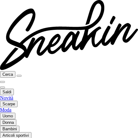
Cerca
Saldi
Novità
Scarpe
Moda
Uomo
Donna
Bambini
Articoli sportivi