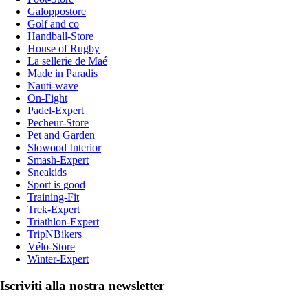
Galoppostore
Golf and co
Handball-Store
House of Rugby
La sellerie de Maé
Made in Paradis
Nauti-wave
On-Fight
Padel-Expert
Pecheur-Store
Pet and Garden
Slowood Interior
Smash-Expert
Sneakids
Sport is good
Training-Fit
Trek-Expert
Triathlon-Expert
TripNBikers
Vélo-Store
Winter-Expert
Iscriviti alla nostra newsletter