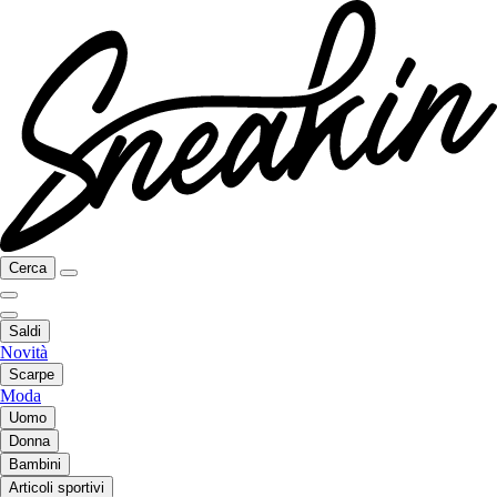
Cerca
Saldi
Novità
Scarpe
Moda
Uomo
Donna
Bambini
Articoli sportivi