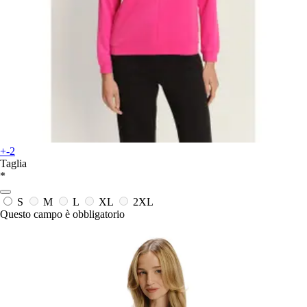
+-2
Taglia
*
S
M
L
XL
2XL
Questo campo è obbligatorio