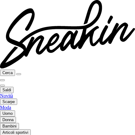
Cerca
Saldi
Novità
Scarpe
Moda
Uomo
Donna
Bambini
Articoli sportivi