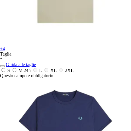
+4
Taglia
*
Guida alle taglie
S
M
24h
L
XL
2XL
Questo campo è obbligatorio