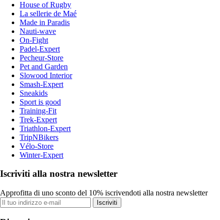
House of Rugby
La sellerie de Maé
Made in Paradis
Nauti-wave
On-Fight
Padel-Expert
Pecheur-Store
Pet and Garden
Slowood Interior
Smash-Expert
Sneakids
Sport is good
Training-Fit
Trek-Expert
Triathlon-Expert
TripNBikers
Vélo-Store
Winter-Expert
Iscriviti alla nostra newsletter
Approfitta di uno sconto del 10% iscrivendoti alla nostra newsletter
Iscriviti