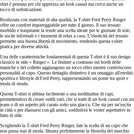
shirt è pensata per chi apprezza un look casual ma cerca anche un
tocco di sofisticazione.
Realizzata con materiali di alta qualità, la T-shirt Fred Perry Ringer
offre un comfort impareggiabile per tutto il giorno. Il suo tessuto
morbido e traspirante la rende una scelta ideale per le giornate di sole,
le uscite informali o i momenti di relax a casa. L'elasticità del tessuto
permette una buona libertà di movimento, rendendo questa t-shirt
pratica per diverse attività.
Una delle caratteristiche fondamentali di questa T-shirt è il suo design
classico in stile « Ringer ». Le finiture a contrasto sui bordi delle
maniche e del colletto aggiungono un tocco rétro mentre conferiscono
personalità al capo. Questo dettaglio distintivo è un omaggio all'eredità
sportiva e lifestyle di Fred Perry, rappresentando un ponte tra sport e
moda di strada.
Questa T-shirt si abbina facilmente a una moltitudine di capi,
permettendovi di creare outfit vari, che si tratti di un look casual con un
jeans o di un aspetto più curato sotto una giacca. Che sia per un'uscita
in città o per rilassarsi con gli amici, soddisferà le vostre aspettative in
fatto di stile.
Scegliendo la T-shirt Fred Perry Ringer, fate la scelta di un capo che
non passa mai di moda. Illustra perfettamente la filosofia del marchio