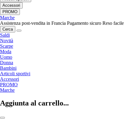
Accessori
PROMO
Marche
Assistenza post-vendita in Francia
Pagamento sicuro
Reso facile
Cerca
Saldi
Novità
Scarpe
Moda
Uomo
Donna
Bambini
Articoli sportivi
Accessori
PROMO
Marche
Aggiunta al carrello...