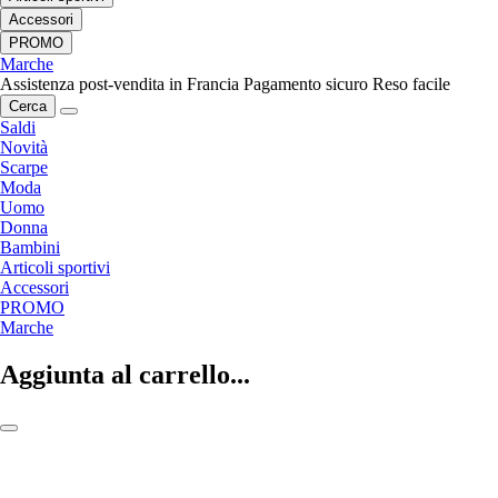
Accessori
PROMO
Marche
Assistenza post-vendita in Francia
Pagamento sicuro
Reso facile
Cerca
Saldi
Novità
Scarpe
Moda
Uomo
Donna
Bambini
Articoli sportivi
Accessori
PROMO
Marche
Aggiunta al carrello...