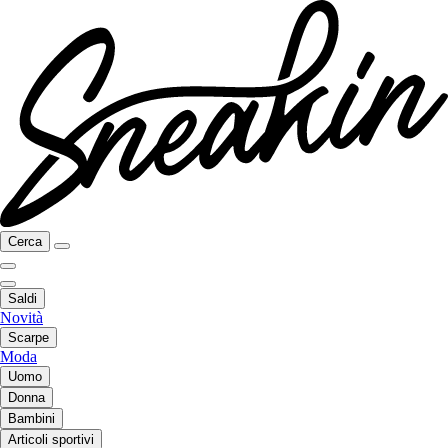
Cerca
Saldi
Novità
Scarpe
Moda
Uomo
Donna
Bambini
Articoli sportivi