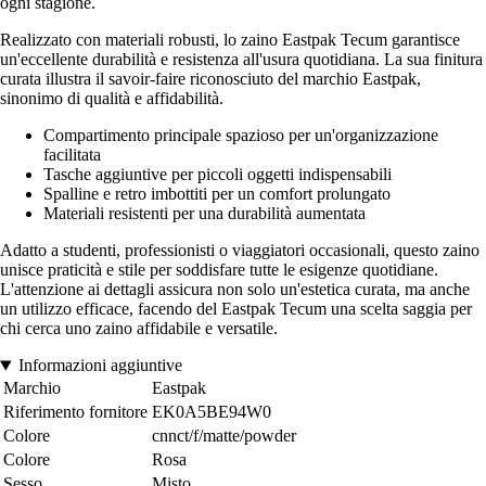
ogni stagione.
Realizzato con materiali robusti, lo zaino Eastpak Tecum garantisce
un'eccellente durabilità e resistenza all'usura quotidiana. La sua finitura
curata illustra il savoir-faire riconosciuto del marchio Eastpak,
sinonimo di qualità e affidabilità.
Compartimento principale spazioso per un'organizzazione
facilitata
Tasche aggiuntive per piccoli oggetti indispensabili
Spalline e retro imbottiti per un comfort prolungato
Materiali resistenti per una durabilità aumentata
Adatto a studenti, professionisti o viaggiatori occasionali, questo zaino
unisce praticità e stile per soddisfare tutte le esigenze quotidiane.
L'attenzione ai dettagli assicura non solo un'estetica curata, ma anche
un utilizzo efficace, facendo del Eastpak Tecum una scelta saggia per
chi cerca uno zaino affidabile e versatile.
Informazioni aggiuntive
Marchio
Eastpak
Riferimento fornitore
EK0A5BE94W0
Colore
cnnct/f/matte/powder
Colore
Rosa
Sesso
Misto