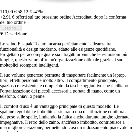
110,00 €
58,12 €
-47%
+2,91 €
offerti sul tuo prossimo ordine
Accreditati dopo la conferma
del tuo ordine
Loading...
Descrizione
Lo zaino Eastpak Tecum incarna perfettamente l'alleanza tra
funzionalità e design moderno, adatto alle esigenze quotidiane.
Progettato per accompagnare sia i tragitti urbani che le escursioni più
lunghe, questo zaino offre un'organizzazione ottimale grazie ai suoi
molteplici scomparti intelligenti.
Il suo volume generoso permette di trasportare facilmente un laptop,
libri, effetti personali e molto altro. Il compartimento principale,
spazioso e resistente, è completato da tasche aggiuntive che facilitano
l'organizzazione dei piccoli accessori a portata di mano, come un
telefono, chiavi o penne.
Il comfort d'uso è un vantaggio principale di questo modello. Le
spalline regolabili e imbottite assicurano una distribuzione equilibrata
del peso sulle spalle, limitando la fatica anche durante lunghe giornate
impegnative. Il retro dello zaino, anch'esso imbottito, contribuisce a
una migliore aerazione, permettendo così un indossamento piacevole in