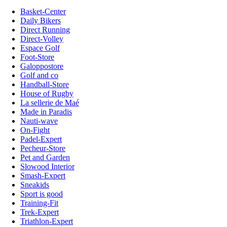
Basket-Center
Daily Bikers
Direct Running
Direct-Volley
Espace Golf
Foot-Store
Galoppostore
Golf and co
Handball-Store
House of Rugby
La sellerie de Maé
Made in Paradis
Nauti-wave
On-Fight
Padel-Expert
Pecheur-Store
Pet and Garden
Slowood Interior
Smash-Expert
Sneakids
Sport is good
Training-Fit
Trek-Expert
Triathlon-Expert