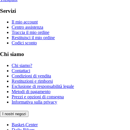
Servizi
Il mio account
Centro assistenza
Traccia il mio ordine
Restituisci il mio ordine
Codici sconto
Chi siamo
Chi siamo?
Contattaci
Condizioni di vendita
Restituzioni e rimborsi
Esclusione di responsabilità legale
Metodi di pagamento
Prezzi e opzioni di consegna
Informativa sulla privacy
I nostri negozi
Basket-Center
Daily Bikers