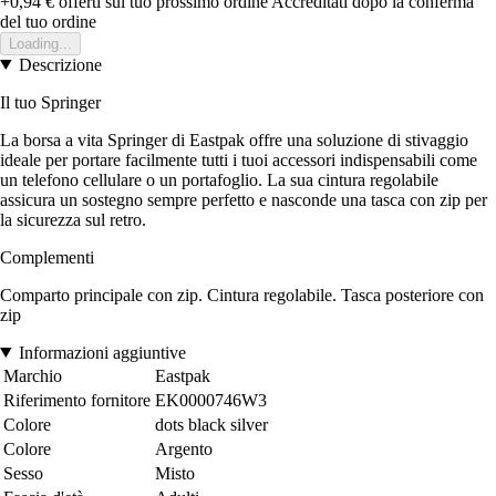
+0,94 €
offerti sul tuo prossimo ordine
Accreditati dopo la conferma
del tuo ordine
Loading...
Descrizione
Il tuo Springer
La borsa a vita Springer di Eastpak offre una soluzione di stivaggio
ideale per portare facilmente tutti i tuoi accessori indispensabili come
un telefono cellulare o un portafoglio. La sua cintura regolabile
assicura un sostegno sempre perfetto e nasconde una tasca con zip per
la sicurezza sul retro.
Complementi
Comparto principale con zip. Cintura regolabile. Tasca posteriore con
zip
Informazioni aggiuntive
Marchio
Eastpak
Riferimento fornitore
EK0000746W3
Colore
dots black silver
Colore
Argento
Sesso
Misto