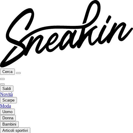
Cerca
Saldi
Novità
Scarpe
Moda
Uomo
Donna
Bambini
Articoli sportivi