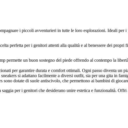
are i piccoli avventurieri in tutte le loro esplorazioni. Ideali per i p
a perfetta per i genitori attenti alla qualità e al benessere dei propri fi
 permette un buon sostegno del piede offrendo al contempo la libertà d
zionati per garantire durata e comfort ottimali. Ogni passo diventa un piace
neakers si adattano facilmente a diversi outfit, sia per una gita in fami
sono dotate di suole antiscivolo, che permettono ai bambini di giocare in
ia per i genitori che desiderano unire estetica e funzionalità. Offri a 