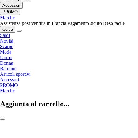
Accessori
PROMO
Marche
Assistenza post-vendita in Francia
Pagamento sicuro
Reso facile
Cerca
Saldi
Novità
Scarpe
Moda
Uomo
Donna
Bambini
Articoli sportivi
Accessori
PROMO
Marche
Aggiunta al carrello...