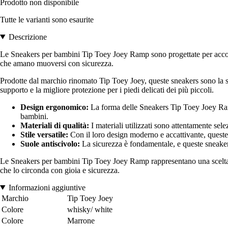
Prodotto non disponibile
Tutte le varianti sono esaurite
Descrizione
Le Sneakers per bambini Tip Toey Joey Ramp sono progettate per accompagn
che amano muoversi con sicurezza.
Prodotte dal marchio rinomato Tip Toey Joey, queste sneakers sono la scelt
supporto e la migliore protezione per i piedi delicati dei più piccoli.
Design ergonomico:
La forma delle Sneakers Tip Toey Joey Ramp
bambini.
Materiali di qualità:
I materiali utilizzati sono attentamente sele
Stile versatile:
Con il loro design moderno e accattivante, queste s
Suole antiscivolo:
La sicurezza è fondamentale, e queste sneakers 
Le Sneakers per bambini Tip Toey Joey Ramp rappresentano una scelta sagg
che lo circonda con gioia e sicurezza.
Informazioni aggiuntive
Marchio
Tip Toey Joey
Colore
whisky/ white
Colore
Marrone